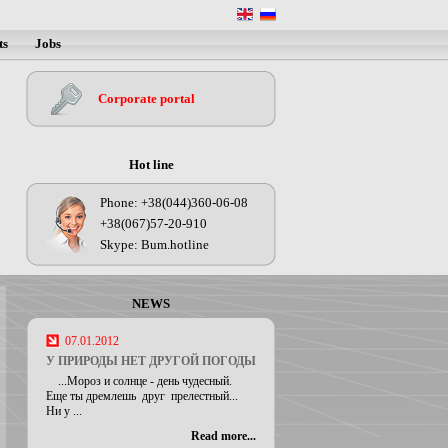
ts
Jobs
Corporate portal
Hot line
Phone: +38(044)360-06-08
+38(067)57-20-910
Skype: Bum.hotline
NEWS
07.01.2012
У ПРИРОДЫ НЕТ ДРУГОЙ ПОГОДЫ
...Мороз и солнце - день чудесный.
Еще ты дремлешь друг прелестный...
Ни у ...
Read more...