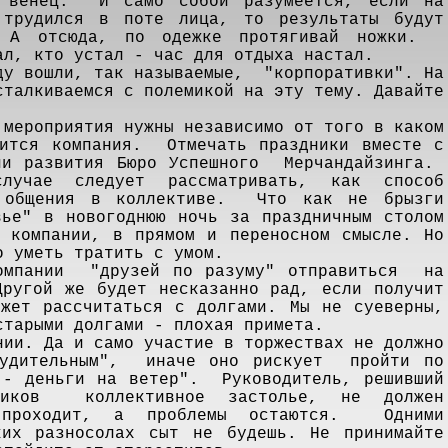
 венец. И само собой разумеется, если на
 трудился в поте лица, то результаты будут
 А отсюда, по одежке протягивай ножки.
л, кто устал - час для отдыха настал.
 вошли, так называемые, "корпоративки". На
талкиваемся с полемикой на эту тему. Давайте
.
роприятия нужны независимо от того в каком
дится компания. Отмечать праздники вместе с
ии развития Бюро Успешного Мерчандайзинга.
лучае следует рассматривать, как способ
о общения в коллективе. Что как не брызги
ье" в новогоднюю ночь за праздничным столом
в компании, в прямом и переносном смысле. Но
 уметь тратить с умом.
пании "друзей по разуму" отправиться на
ругой же будет несказанно рад, если получит
ожет рассчитаться с долгами. Мы не суеверны,
старыми долгами - плохая примета.
. Да и само участие в торжествах не должно
нудительным", иначе оно рискует пройти по
- деньги на ветер". Руководитель, решивший
дников коллективное застолье, не должен
 проходит, а проблемы остаются. Одними
ких разносолах сыт не будешь. Не принимайте