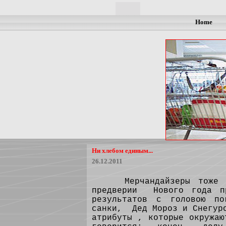
Home
Ни хлебом единым...
26.12.2011
Мерчандайзеры тоже люд
предверии Нового года п
результатов с головою п
санки, Дед Мороз и Снегуро
атрибуты , которые окружа