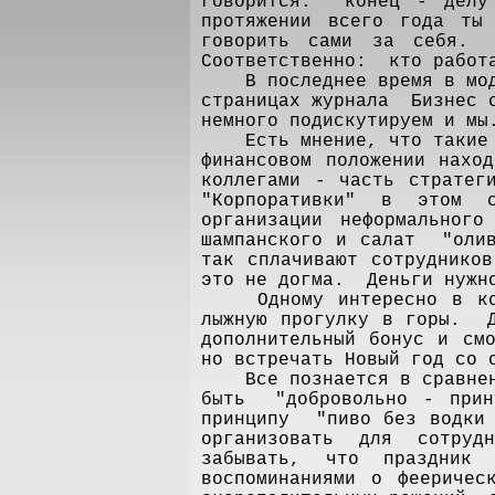
говорится: конец - делу
протяжении всего года ты
говорить сами за себя.
Соответственно: кто работа
В последнее время в моду
страницах журнала Бизнес с
немного подискутируем и мы
Есть мнение, что такие ме
финансовом положении нахо
коллегами - часть стратег
"Корпоративки" в этом с
организации неформальног
шампанского и салат "олив
так сплачивают сотруднико
это не догма. Деньги нужно
Одному интересно в ком
лыжную прогулку в горы. Д
дополнительный бонус и см
но встречать Новый год со 
Все познается в сравнении
быть "добровольно - при
принципу "пиво без водки 
организовать для сотру
забывать, что праздник
воспоминаниями о фееричес